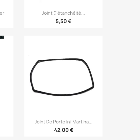
Aperçu rapide

er
Joint D'étanchéité...
5,50 €
Aperçu rapide

Joint De Porte Inf Martina...
42,00 €