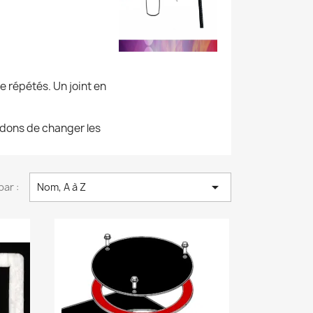
 répétés. Un joint en
dons de changer les

par :
Nom, A à Z