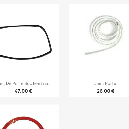
Aperçu rapide
Aperçu rapide


int De Porte Sup Martina...
Joint Porte
47,00 €
26,00 €