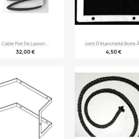
Aperçu rapide
Aperçu rapide


Cable Plat De Liaison...
Joint D'étanchéité Boite À.
32,00 €
4,50 €