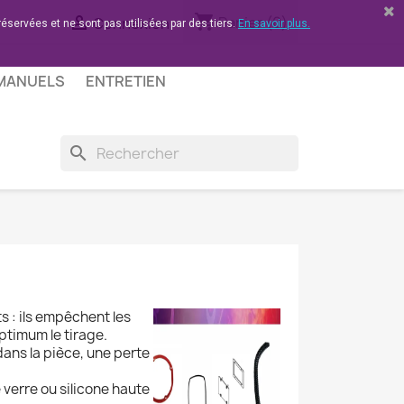
shopping_cart

Panier
(0)
Connexion
réservées et ne sont pas utilisées par des tiers.
En savoir plus.
 MANUELS
ENTRETIEN
search
ts : ils empêchent les
ptimum le tirage.
ans la pièce, une perte
 verre ou silicone haute