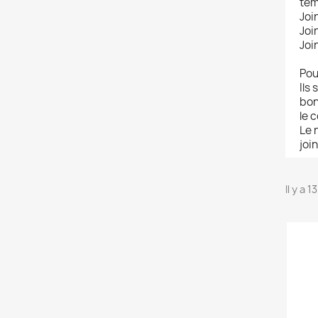
tem
Joi
Joi
Joi
Pou
Ils
bon
le 
Le 
join
Il y a 