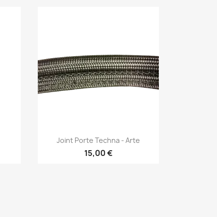
Aperçu rapide

Joint Porte Techna - Arte
15,00 €