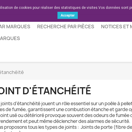
tilisation de cookies pour réaliser des statistiques de visites.Vos données sont p
Accepter
AR MARQUES
RECHERCHE PAR PIÈCES
NOTICES ET
MARQUES
'étanchéité
OINT D'ÉTANCHÉITÉ
 joints d’étanchéité jouent un rôle essentiel sur un poêle à pelle
tes de fumée, garantissent une combustion étanche et garde o
joint usé ou détérioré provoque souvent des odeurs de fumée d
rendement et peut même déclencher des alarmes de sécurité.
s proposons tous les types de joints : Joints de porte (fibre de