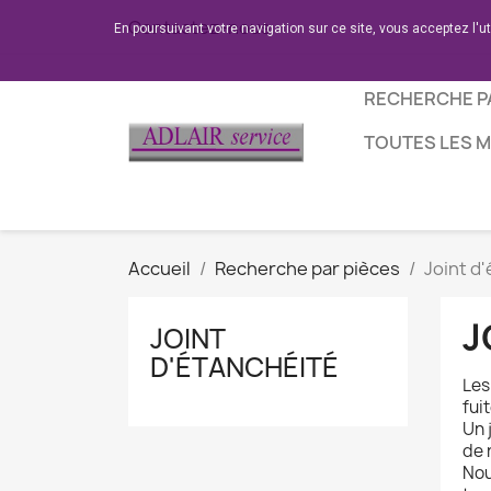
Contactez-nous
En poursuivant votre navigation sur ce site, vous acceptez l'u
RECHERCHE P
TOUTES LES 
Accueil
Recherche par pièces
Joint d
J
JOINT
D'ÉTANCHÉITÉ
Les
fui
Un 
de 
Nou