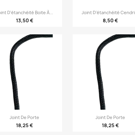
Aperçu rapide
Aperçu rapide


oint D'étanchéité Boite À...
Joint D'étanchéité Cendri
13,50 €
8,50 €
Aperçu rapide
Aperçu rapide


Joint De Porte
Joint De Porte
18,25 €
18,25 €